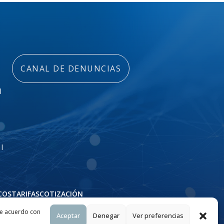
CANAL DE DENUNCIAS
l
l
COS
TARIFAS
COTIZACIÓN
de acuerdo con
Aceptar
Denegar
Ver preferencias