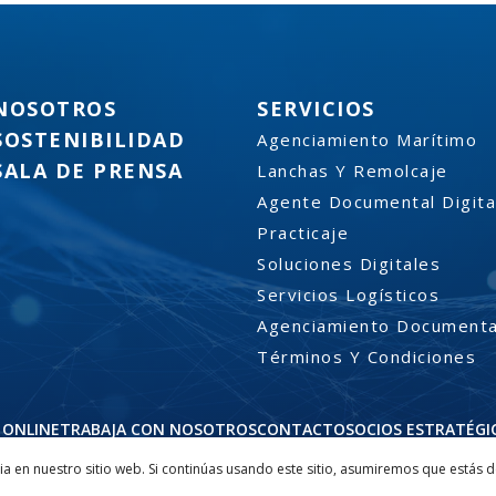
NOSOTROS
SERVICIOS
SOSTENIBILIDAD
Agenciamiento Marítimo
SALA DE PRENSA
Lanchas Y Remolcaje
Agente Documental Digita
Practicaje
Soluciones Digitales
Servicios Logísticos
Agenciamiento Documenta
Términos Y Condiciones
 ONLINE
TRABAJA CON NOSOTROS
CONTACTO
SOCIOS ESTRATÉGI
IONES RELEVANTES
a en nuestro sitio web. Si continúas usando este sitio, asumiremos que estás 