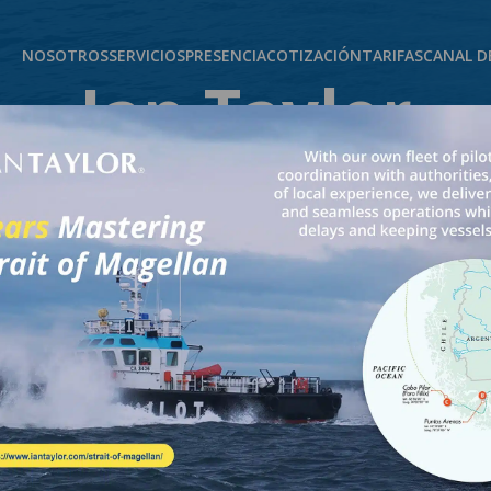
L DE DENUNCIAS
TRABAJA CON NOSOTROS
NOSOTROS
SERVICIOS
PRESENCIA
COTIZACIÓN
TARIFAS
CANAL D
Ian Taylor
ienvenidos a
Pe
s una agencia marítim
en aplicar la mejor tecnologia del
servicio de la logística marítima
CONOCE MÁS DE IAN TAYLOR PERÚ