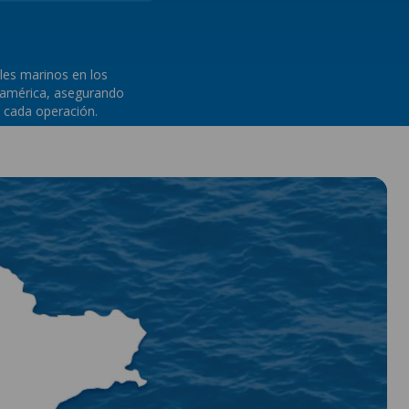
es marinos en los
noamérica, asegurando
n cada operación.
YLOR.COM