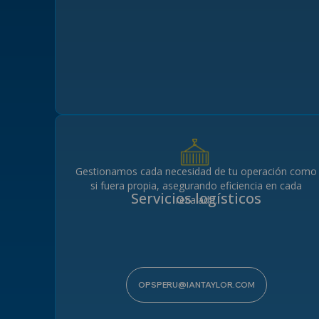
POSTULACIONES
Gestionamos cada necesidad de tu operación como
si fuera propia, asegurando eficiencia en cada
Servicios logísticos
Sube tu C
recalada.
OPSPERU@IANTAYLOR.COM