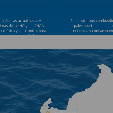
 náuticas actualizadas y
Suministramos combustibl
timas del UKHO y del SHOA.
principales puertos de Lati
to físico y electrónico, para
eficiencia y confianza e
recisión y seguridad.
ARTS@IANTAYLOR.COM
OPSPERU@IANTA