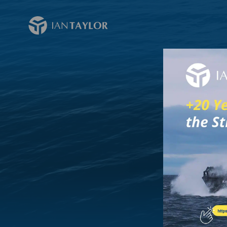
NOSOTROS
SERVICIOS
PRESENCIA
COTIZACIÓN
TARIFAS
CANA
NOSOTROS
B
SERVICIOS
Somo
PRESENCIA
Experta 
COTIZACIÓN
TARIFAS