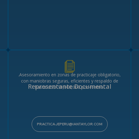
.Asesoramiento en zonas de practicaje obligatorio,
con maniobras seguras, eficientes y respaldo de
Representante Documental
V y
postula ahora
hasta USD 10,000,000 por evento.
PRACTICAJEPERU@IANTAYLOR.COM