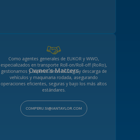
ngún archivo seleccionado
Como agentes generales de EUKOR y WWO,
especializados en transporte Roll-on/Roll-off (RoRo),
Owner’s Matters
gestionamos y supervisamos la carga y descarga de
vehículos y maquinaria rodada, asegurando
operaciones eficientes, seguras y bajo los más altos
estándares.
COMPERU.SI@IANTAYLOR.COM