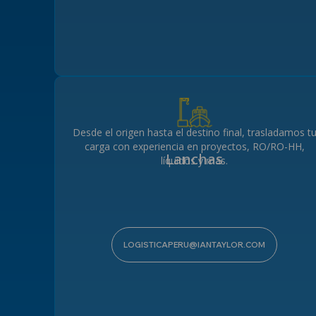
Desde el origen hasta el destino final, trasladamos t
carga con experiencia en proyectos, RO/RO-HH,
Lanchas
líquidos y más.
LOGISTICAPERU@IANTAYLOR.COM