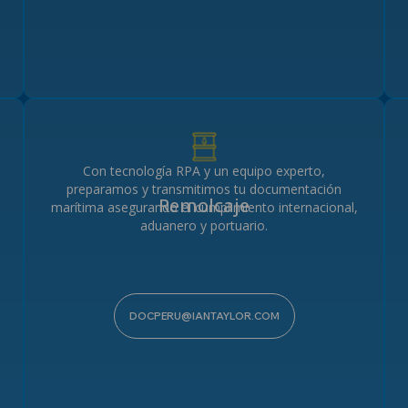
Ni
SUBIR CURRICULUM...
u
Con tecnología RPA y un equipo experto,
preparamos y transmitimos tu documentación
Remolcaje
marítima asegurando el cumplimiento internacional,
aduanero y portuario.
DOCPERU@IANTAYLOR.COM